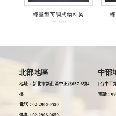
輕量型可調式物料架
輕
北部地區
中部
地址：新北市新莊區中正路657-6號4
| 台中工業
樓
電話：
09
電話：
02-2906-0550
傳真：
02-2906-0650