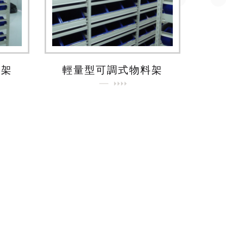
料架
輕量型可調式物料架