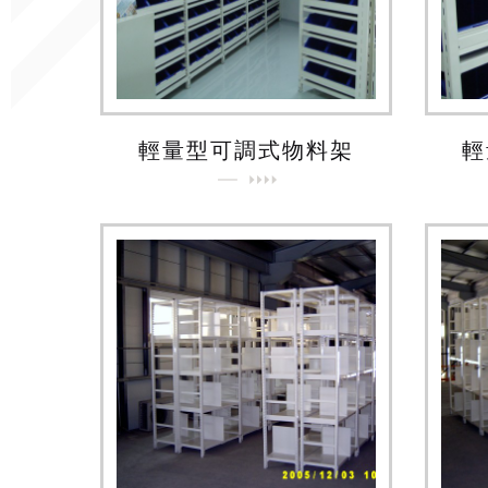
輕量型可調式物料架
輕