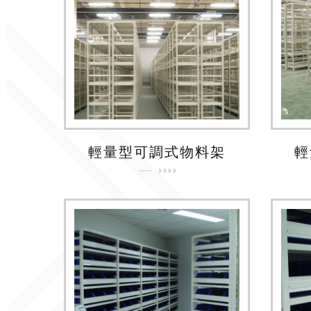
輕量型可調式物料架
輕