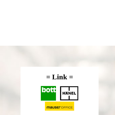
= Link =