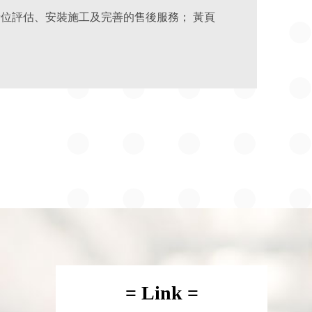
抱持著四大經營理念 ：「品質、創新、技術、服務」， 我們提供您完整之設計規劃儲位評估、安裝施工及完善的售後服務； 黃頁
= Link =